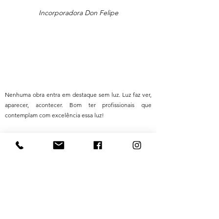
Incorporadora Don Felipe
Nenhuma obra entra em destaque sem luz. Luz faz ver,
aparecer, acontecer. Bom ter profissionais que
contemplam com excelência essa luz!
Ricardo Peccin
Mais uma vez muito obrigada, a cada vez que olhamos