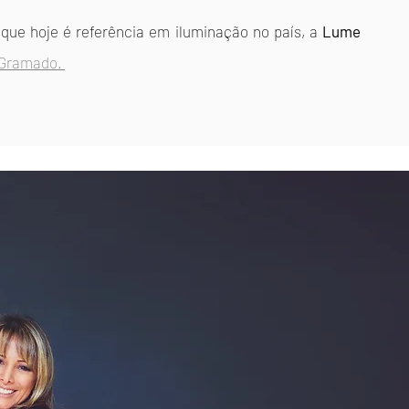
a que hoje é referência em iluminação no país, a
Lume
 Gramado.