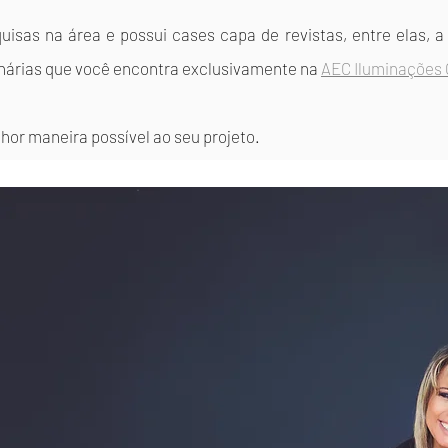
squisas na área e possui cases capa de revistas, entre elas, 
inárias que você encontra exclusivamente na
AEC Iluminações
lhor maneira possível ao seu projeto.