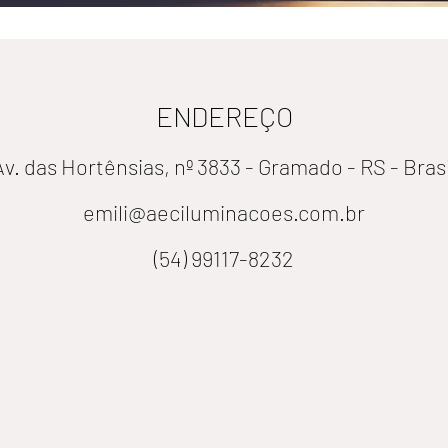
ENDEREÇO
Av. das Hortênsias, nº 3833 - Gramado - RS - Brasi
emili@aeciluminacoes.com.br
(54) 99117-8232