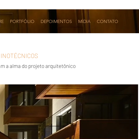
RE
PORTFÓLIO
DEPOIMENTOS
MÍDIA
CONTATO
MINOTÉCNICOS
am a alma do projeto arquitetônico